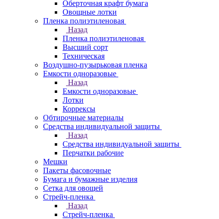
Оберточная крафт бумага
Овощные лотки
Пленка полиэтиленовая
Назад
Пленка полиэтиленовая
Высший сорт
Техническая
Воздушно-пузырьковая пленка
Емкости одноразовые
Назад
Емкости одноразовые
Лотки
Коррексы
Обтирочные материалы
Средства индивидуальной защиты
Назад
Средства индивидуальной защиты
Перчатки рабочие
Мешки
Пакеты фасовочные
Бумага и бумажные изделия
Сетка для овощей
Стрейч-пленка
Назад
Стрейч-пленка