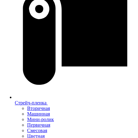
Стрейч-пленка
Вторичная
Машинная
Мини-ролик
Первичная
Смесовая
Цветная