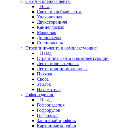
Скотч и клейкая лента
Назад
Скотч и клейкая лента
Упаковочная
Двухсторонняя
Канцелярская
Малярная
Диспенсеры
Специальная
Стреппинг-лента и комплектующие
Назад
Стреппинг-лента и комплектующие
Лента полиэстеровая
Лента полипропиленовая
Пряжка
Скоба
Уголок
Натяжитель
Гофроизделия
Назад
Гофроизделия
Гофрорулон
Гофролист
Защитный профиль
Картонные коробки