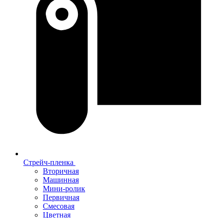
Стрейч-пленка
Вторичная
Машинная
Мини-ролик
Первичная
Смесовая
Цветная