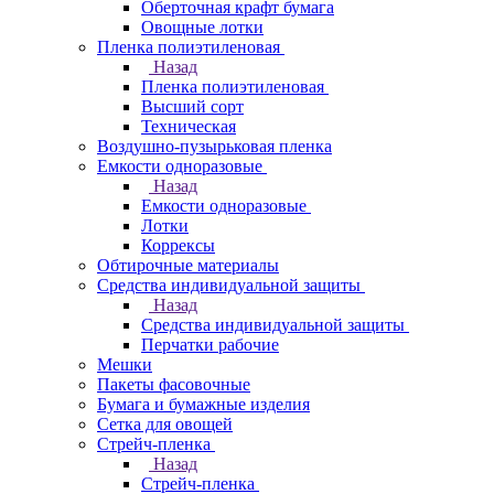
Оберточная крафт бумага
Овощные лотки
Пленка полиэтиленовая
Назад
Пленка полиэтиленовая
Высший сорт
Техническая
Воздушно-пузырьковая пленка
Емкости одноразовые
Назад
Емкости одноразовые
Лотки
Коррексы
Обтирочные материалы
Средства индивидуальной защиты
Назад
Средства индивидуальной защиты
Перчатки рабочие
Мешки
Пакеты фасовочные
Бумага и бумажные изделия
Сетка для овощей
Стрейч-пленка
Назад
Стрейч-пленка