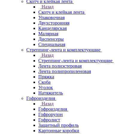
Скотч и клейкая лента
Назад
Скотч и клейкая лента
Упаковочная
Двухсторонняя
Канцелярская
Малярная
Диспенсеры
Специальная
Стреппинг-лента и комплектующие
Назад
Стреппинг-лента и комплектующие
Лента полиэстеровая
Лента полипропиленовая
Пряжка
Скоба
Уголок
Натяжитель
Гофроизделия
Назад
Гофроизделия
Гофрорулон
Гофролист
Защитный профиль
Картонные коробки