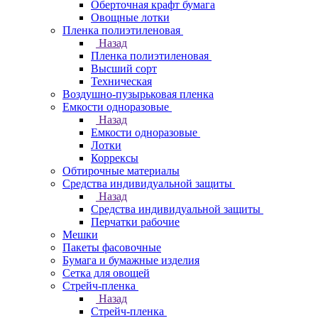
Оберточная крафт бумага
Овощные лотки
Пленка полиэтиленовая
Назад
Пленка полиэтиленовая
Высший сорт
Техническая
Воздушно-пузырьковая пленка
Емкости одноразовые
Назад
Емкости одноразовые
Лотки
Коррексы
Обтирочные материалы
Средства индивидуальной защиты
Назад
Средства индивидуальной защиты
Перчатки рабочие
Мешки
Пакеты фасовочные
Бумага и бумажные изделия
Сетка для овощей
Стрейч-пленка
Назад
Стрейч-пленка