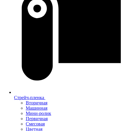
Стрейч-пленка
Вторичная
Машинная
Мини-ролик
Первичная
Смесовая
Цветная