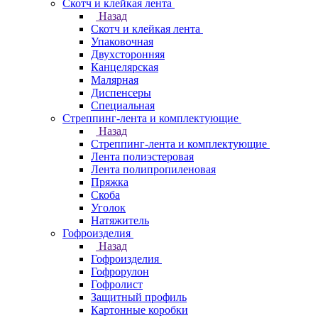
Скотч и клейкая лента
Назад
Скотч и клейкая лента
Упаковочная
Двухсторонняя
Канцелярская
Малярная
Диспенсеры
Специальная
Стреппинг-лента и комплектующие
Назад
Стреппинг-лента и комплектующие
Лента полиэстеровая
Лента полипропиленовая
Пряжка
Скоба
Уголок
Натяжитель
Гофроизделия
Назад
Гофроизделия
Гофрорулон
Гофролист
Защитный профиль
Картонные коробки