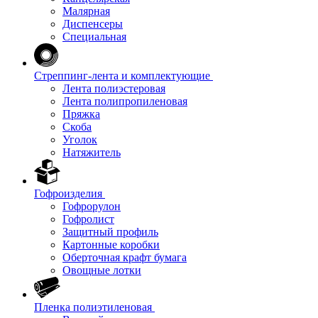
Малярная
Диспенсеры
Специальная
Стреппинг-лента и комплектующие
Лента полиэстеровая
Лента полипропиленовая
Пряжка
Скоба
Уголок
Натяжитель
Гофроизделия
Гофрорулон
Гофролист
Защитный профиль
Картонные коробки
Оберточная крафт бумага
Овощные лотки
Пленка полиэтиленовая