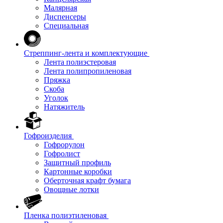
Малярная
Диспенсеры
Специальная
Стреппинг-лента и комплектующие
Лента полиэстеровая
Лента полипропиленовая
Пряжка
Скоба
Уголок
Натяжитель
Гофроизделия
Гофрорулон
Гофролист
Защитный профиль
Картонные коробки
Оберточная крафт бумага
Овощные лотки
Пленка полиэтиленовая