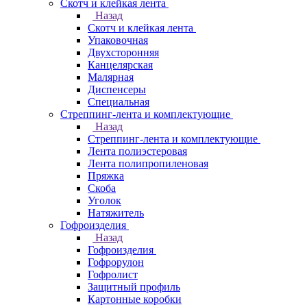
Скотч и клейкая лента
Назад
Скотч и клейкая лента
Упаковочная
Двухсторонняя
Канцелярская
Малярная
Диспенсеры
Специальная
Стреппинг-лента и комплектующие
Назад
Стреппинг-лента и комплектующие
Лента полиэстеровая
Лента полипропиленовая
Пряжка
Скоба
Уголок
Натяжитель
Гофроизделия
Назад
Гофроизделия
Гофрорулон
Гофролист
Защитный профиль
Картонные коробки