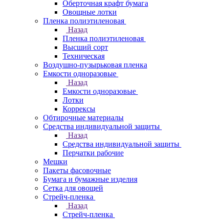
Оберточная крафт бумага
Овощные лотки
Пленка полиэтиленовая
Назад
Пленка полиэтиленовая
Высший сорт
Техническая
Воздушно-пузырьковая пленка
Емкости одноразовые
Назад
Емкости одноразовые
Лотки
Коррексы
Обтирочные материалы
Средства индивидуальной защиты
Назад
Средства индивидуальной защиты
Перчатки рабочие
Мешки
Пакеты фасовочные
Бумага и бумажные изделия
Сетка для овощей
Стрейч-пленка
Назад
Стрейч-пленка