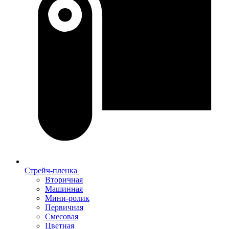
Стрейч-пленка
Вторичная
Машинная
Мини-ролик
Первичная
Смесовая
Цветная