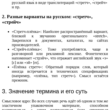
русский язык в виде транслитераций «стретч», «стрейч»
и пр.
2. Разные варианты на русском: «стретч»,
«стрейч»
«Стретч-плёнка»: Наиболее распространённый вариант,
близкий к звучанию оригинального «stretch».
Закрепился в документах, каталогах, на сайтах
производителей.
«Стрейч-плёнка»: Тоже употребляется, чаще в
разговорной или рекламной лексике. Фонетически
напоминает «стрэйч», что отражает английский звук «э»
[ɛ] или «эй» [eɪ].
«Плёнка стретч»: Обратный порядок слов, который
иногда встречается в технических спецификациях
(например, «плёнка, тип стретч»). Смысл остаётся
прежним.
3. Значение термина и его суть
Смысловое ядро: Во всех случаях речь идёт об одном и том же
эластичном упаковочном материале, способном
растягиваться, а затем возвращаться (или стремиться