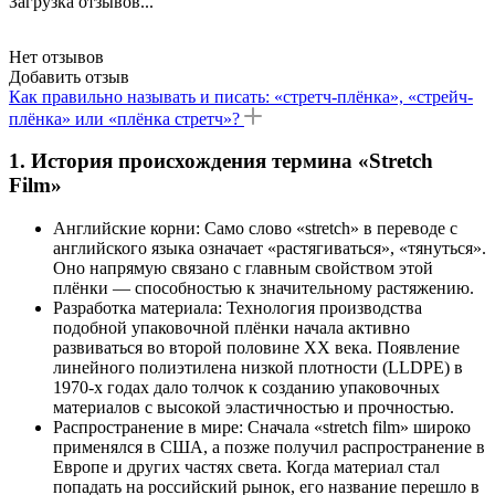
Загрузка отзывов...
Нет отзывов
Добавить отзыв
Как правильно называть и писать: «стретч-плёнка», «стрейч-
плёнка» или «плёнка стретч»?
1. История происхождения термина «Stretch
Film»
Английские корни: Само слово «stretch» в переводе с
английского языка означает «растягиваться», «тянуться».
Оно напрямую связано с главным свойством этой
плёнки — способностью к значительному растяжению.
Разработка материала: Технология производства
подобной упаковочной плёнки начала активно
развиваться во второй половине XX века. Появление
линейного полиэтилена низкой плотности (LLDPE) в
1970-х годах дало толчок к созданию упаковочных
материалов с высокой эластичностью и прочностью.
Распространение в мире: Сначала «stretch film» широко
применялся в США, а позже получил распространение в
Европе и других частях света. Когда материал стал
попадать на российский рынок, его название перешло в