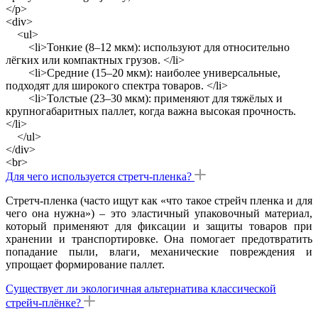
</p>
<div>
<ul>
<li>Тонкие (8–12 мкм): используют для относительно
лёгких или компактных грузов. </li>
<li>Средние (15–20 мкм): наиболее универсальные,
подходят для широкого спектра товаров. </li>
<li>Толстые (23–30 мкм): применяют для тяжёлых и
крупногабаритных паллет, когда важна высокая прочность.
</li>
</ul>
</div>
<br>
Для чего используется стретч-пленка?
Стретч-пленка (часто ищут как «что такое стрейч пленка и для
чего она нужна») – это эластичный упаковочный материал,
который применяют для фиксации и защиты товаров при
хранении и транспортировке. Она помогает предотвратить
попадание пыли, влаги, механические повреждения и
упрощает формирование паллет.
Существует ли экологичная альтернатива классической
стрейч-плёнке?