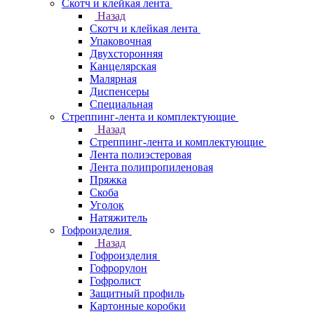
Скотч и клейкая лента
Назад
Скотч и клейкая лента
Упаковочная
Двухсторонняя
Канцелярская
Малярная
Диспенсеры
Специальная
Стреппинг-лента и комплектующие
Назад
Стреппинг-лента и комплектующие
Лента полиэстеровая
Лента полипропиленовая
Пряжка
Скоба
Уголок
Натяжитель
Гофроизделия
Назад
Гофроизделия
Гофрорулон
Гофролист
Защитный профиль
Картонные коробки