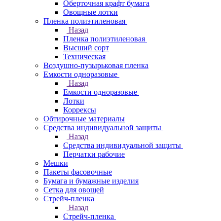
Оберточная крафт бумага
Овощные лотки
Пленка полиэтиленовая
Назад
Пленка полиэтиленовая
Высший сорт
Техническая
Воздушно-пузырьковая пленка
Емкости одноразовые
Назад
Емкости одноразовые
Лотки
Коррексы
Обтирочные материалы
Средства индивидуальной защиты
Назад
Средства индивидуальной защиты
Перчатки рабочие
Мешки
Пакеты фасовочные
Бумага и бумажные изделия
Сетка для овощей
Стрейч-пленка
Назад
Стрейч-пленка