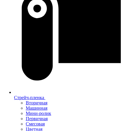
Стрейч-пленка
Вторичная
Машинная
Мини-ролик
Первичная
Смесовая
Цветная