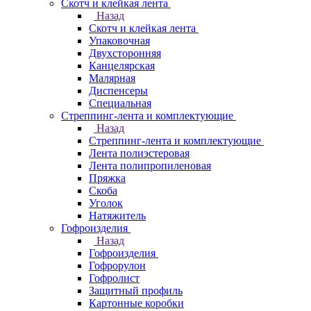
Скотч и клейкая лента
Назад
Скотч и клейкая лента
Упаковочная
Двухсторонняя
Канцелярская
Малярная
Диспенсеры
Специальная
Стреппинг-лента и комплектующие
Назад
Стреппинг-лента и комплектующие
Лента полиэстеровая
Лента полипропиленовая
Пряжка
Скоба
Уголок
Натяжитель
Гофроизделия
Назад
Гофроизделия
Гофрорулон
Гофролист
Защитный профиль
Картонные коробки