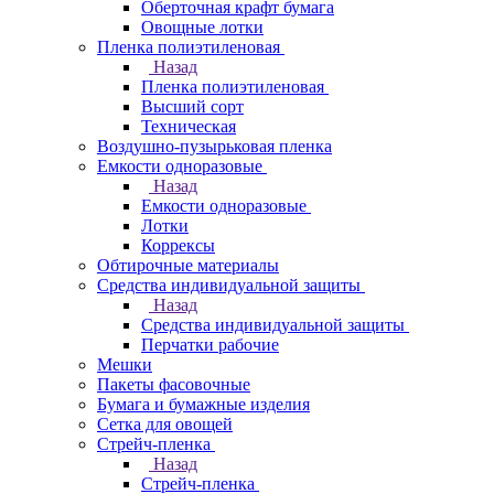
Оберточная крафт бумага
Овощные лотки
Пленка полиэтиленовая
Назад
Пленка полиэтиленовая
Высший сорт
Техническая
Воздушно-пузырьковая пленка
Емкости одноразовые
Назад
Емкости одноразовые
Лотки
Коррексы
Обтирочные материалы
Средства индивидуальной защиты
Назад
Средства индивидуальной защиты
Перчатки рабочие
Мешки
Пакеты фасовочные
Бумага и бумажные изделия
Сетка для овощей
Стрейч-пленка
Назад
Стрейч-пленка