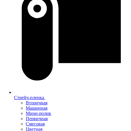
Стрейч-пленка
Вторичная
Машинная
Мини-ролик
Первичная
Смесовая
Цветная