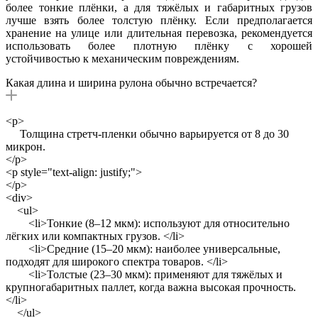
более тонкие плёнки, а для тяжёлых и габаритных грузов
лучше взять более толстую плёнку. Если предполагается
хранение на улице или длительная перевозка, рекомендуется
использовать более плотную плёнку с хорошей
устойчивостью к механическим повреждениям.
Какая длина и ширина рулона обычно встречается?
<p>
Толщина стретч-пленки обычно варьируется от 8 до 30
микрон.
</p>
<p style="text-align: justify;">
</p>
<div>
<ul>
<li>Тонкие (8–12 мкм): используют для относительно
лёгких или компактных грузов. </li>
<li>Средние (15–20 мкм): наиболее универсальные,
подходят для широкого спектра товаров. </li>
<li>Толстые (23–30 мкм): применяют для тяжёлых и
крупногабаритных паллет, когда важна высокая прочность.
</li>
</ul>