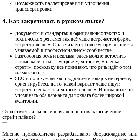
Возможность паллетирования и упрощения
транспортировки.
4. Как закрепилось в русском языке?
Документы и стандарты: в официальных текстах и
технических регламентах всё чаще встречается форма
«стретч-плёнка». Она считается более «формальной» и
узнаваемой в профессиональном сообществе.
Разговорная речь и реклама: здесь можно встретить
любые варианты — «стрейч», «стретч», «плёнка
стретч», поскольку все понимают, что речь идёт о том
же материале.
SEO и поиск: если вы продвигаете товар в интернете,
ориентируйтесь на то, какой вариант чаще ищут:
«стретч плёнка» или «стрейч плёнка». Иногда полезно
упоминать оба варианта для охвата более широкой
аудитории.
Существует ли экологичная альтернатива классической
стрейч-плёнке?
Многие производители разрабатывают биораскладные или
перерабатываемые стретч-плёнки. Важно проверять