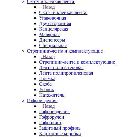
Скотч и клейкая лента
Назад
Скотч и клейкая лента
Упаковочная
Двухсторонняя
Канцелярская
Малярная
Диспенсеры
Специальная
Стреппинг-лента и комплектующие
Назад
Стреппинг-лента и комплектующие
Лента полиэстеровая
Лента полипропиленовая
Пряжка
Скоба
Уголок
Натяжитель
Гофроизделия
Назад
Гофроизделия
Гофрорулон
Гофролист
Защитный профиль
Картонные коробки