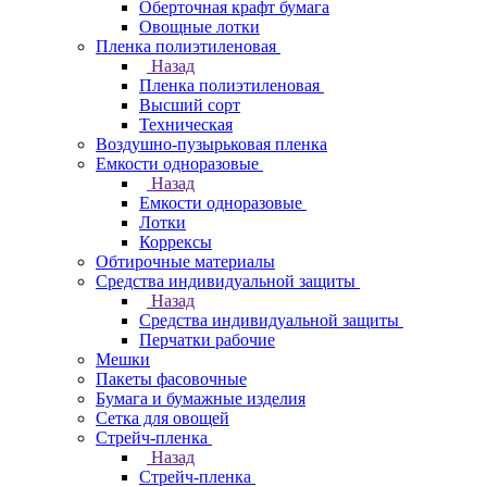
Оберточная крафт бумага
Овощные лотки
Пленка полиэтиленовая
Назад
Пленка полиэтиленовая
Высший сорт
Техническая
Воздушно-пузырьковая пленка
Емкости одноразовые
Назад
Емкости одноразовые
Лотки
Коррексы
Обтирочные материалы
Средства индивидуальной защиты
Назад
Средства индивидуальной защиты
Перчатки рабочие
Мешки
Пакеты фасовочные
Бумага и бумажные изделия
Сетка для овощей
Стрейч-пленка
Назад
Стрейч-пленка