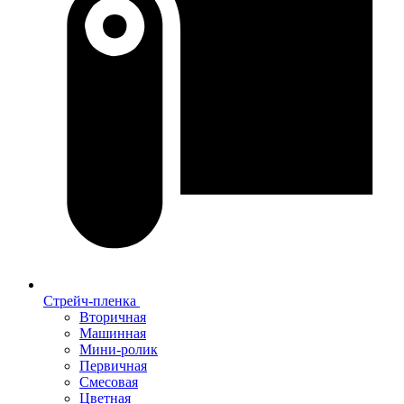
Стрейч-пленка
Вторичная
Машинная
Мини-ролик
Первичная
Смесовая
Цветная