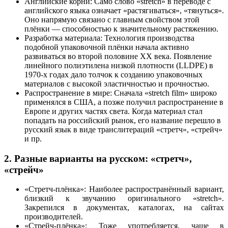
Английские корни: Само слово «stretch» в переводе с
английского языка означает «растягиваться», «тянуться».
Оно напрямую связано с главным свойством этой
плёнки — способностью к значительному растяжению.
Разработка материала: Технология производства
подобной упаковочной плёнки начала активно
развиваться во второй половине XX века. Появление
линейного полиэтилена низкой плотности (LLDPE) в
1970-х годах дало толчок к созданию упаковочных
материалов с высокой эластичностью и прочностью.
Распространение в мире: Сначала «stretch film» широко
применялся в США, а позже получил распространение в
Европе и других частях света. Когда материал стал
попадать на российский рынок, его название перешло в
русский язык в виде транслитераций «стретч», «стрейч»
и пр.
2. Разные варианты на русском: «стретч»,
«стрейч»
«Стретч-плёнка»: Наиболее распространённый вариант,
близкий к звучанию оригинального «stretch».
Закрепился в документах, каталогах, на сайтах
производителей.
«Стрейч-плёнка»: Тоже употребляется, чаще в