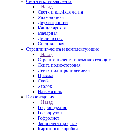
Скотч и клейкая лента
Назад
Скотч и клейкая лента
Упаковочная
Двухсторонняя
Канцелярская
Малярная
Диспенсеры
Специальная
Стреппинг-лента и комплектующие
Назад
Стреппинг-лента и комплектующие
Лента полиэстеровая
Лента полипропиленовая
Пряжка
Скоба
Уголок
Натяжитель
Гофроизделия
Назад
Гофроизделия
Гофрорулон
Гофролист
Защитный профиль
Картонные коробки