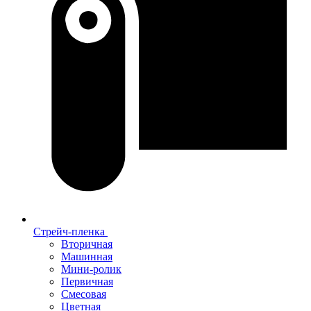
Стрейч-пленка
Вторичная
Машинная
Мини-ролик
Первичная
Смесовая
Цветная