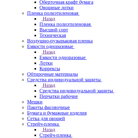
Оберточная крафт бумага
Овощные лотки
Пленка полиэтиленовая
Назад
Пленка полиэтиленовая
Высший сорт
Техническая
Воздушно-пузырьковая пленка
Емкости одноразовые
Назад
Емкости одноразовые
Лотки
Коррексы
Обтирочные материалы
Средства индивидуальной защиты
Назад
Средства индивидуальной защиты
Перчатки рабочие
Мешки
Пакеты фасовочные
Бумага и бумажные изделия
Сетка для овощей
Стрейч-пленка
Назад
Стрейч-пленка