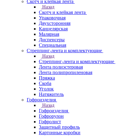
Скотч и клейкая лента
Назад
Скотч и клейкая лента
Упаковочная
Двухсторонняя
Канцелярская
Малярная
Диспенсеры
Специальная
Стреппинг-лента и комплектующие
Назад
Стреппинг-лента и комплектующие
Лента полиэстеровая
Лента полипропиленовая
Пряжка
Скоба
Уголок
Натяжитель
Гофроизделия
Назад
Гофроизделия
Гофрорулон
Гофролист
Защитный профиль
Картонные коробки