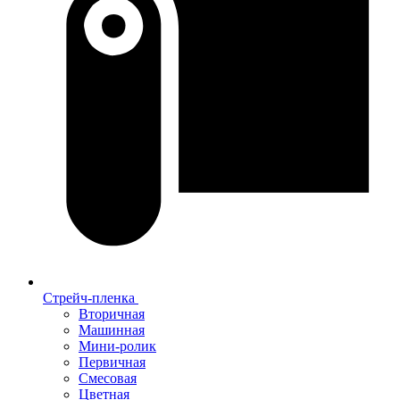
Стрейч-пленка
Вторичная
Машинная
Мини-ролик
Первичная
Смесовая
Цветная