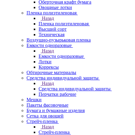
Оберточная крафт бумага
Овощные лотки
Пленка полиэтиленовая
Назад
Пленка полиэтиленовая
Высший сорт
Техническая
Воздушно-пузырьковая пленка
Емкости одноразовые
Назад
Емкости одноразовые
Лотки
Коррексы
Обтирочные материалы
Средства индивидуальной защиты
Назад
Средства индивидуальной защиты
Перчатки рабочие
Мешки
Пакеты фасовочные
Бумага и бумажные изделия
Сетка для овощей
Стрейч-пленка
Назад
Стрейч-пленка